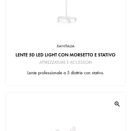
XANITALIA
LENTE 5D LED LIGHT CON MORSETTO E STATIVO
ATTREZZATURE E ACCESSORI
Lente professionale a 5 diottrie con stativo.
zoom_in