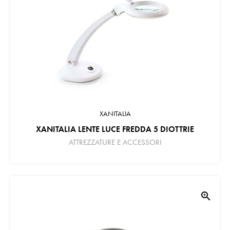
XANITALIA
XANITALIA LENTE LUCE FREDDA 5 DIOTTRIE
ATTREZZATURE E ACCESSORI
zoom_in