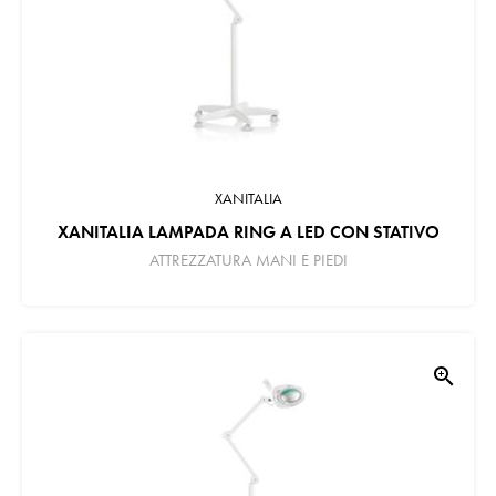
XANITALIA
XANITALIA LAMPADA RING A LED CON STATIVO
ATTREZZATURA MANI E PIEDI
zoom_in