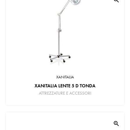
XANITALIA
XANITALIA LENTE 5 D TONDA
ATTREZZATURE E ACCESSORI
zoom_in