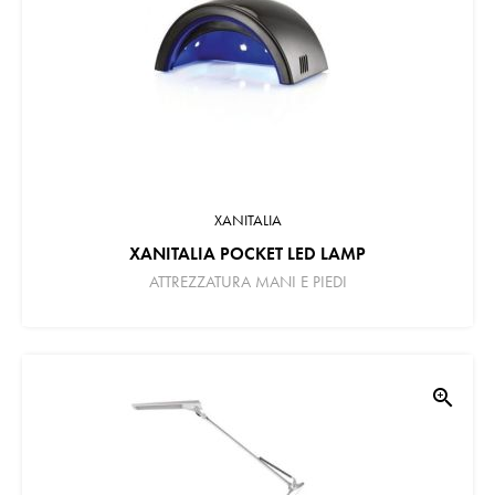
XANITALIA
XANITALIA POCKET LED LAMP
ATTREZZATURA MANI E PIEDI
zoom_in