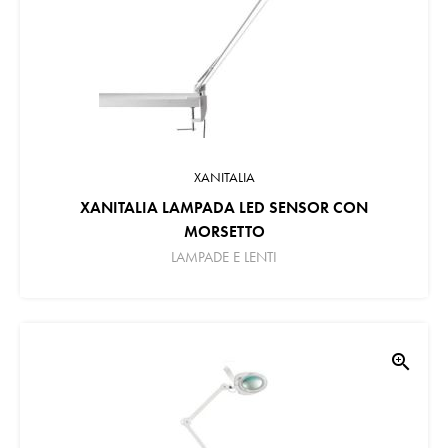
XANITALIA
XANITALIA LAMPADA LED SENSOR CON
MORSETTO
LAMPADE E LENTI
zoom_in