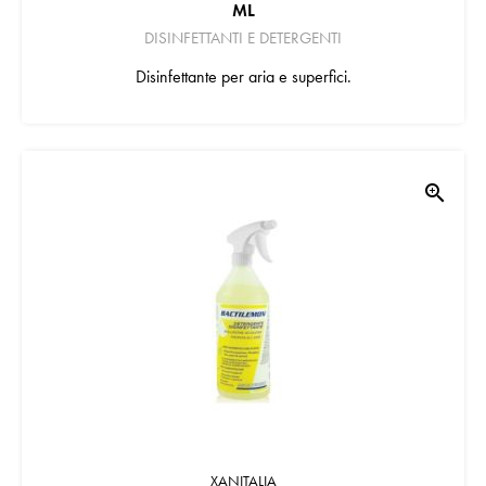
ML
DISINFETTANTI E DETERGENTI
Disinfettante per aria e superfici.
zoom_in
XANITALIA