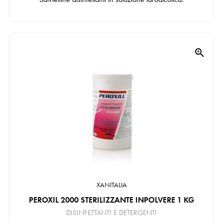
zoom_in
XANITALIA
PEROXIL 2000 STERILIZZANTE INPOLVERE 1 KG
DISINFETTANTI E DETERGENTI