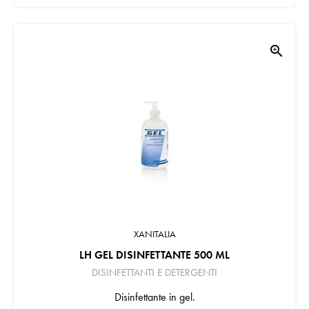
zoom_in
XANITALIA
LH GEL DISINFETTANTE 500 ML
DISINFETTANTI E DETERGENTI
Disinfettante in gel.