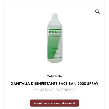
zoom_in
XANITALIA
XANITALIA DISINFETTANTE BACTISAN 2000 SPRAY
DISINFETTANTI E DETERGENTI
Visualizza le varianti disponibili