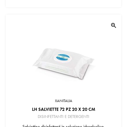
zoom_in
XANITALIA
LH SALVIETTE 72 PZ 20 X 20 CM
DISINFETTANTI E DETERGENTI
Salviettine disinfettanti in soluzione idroalcolica.