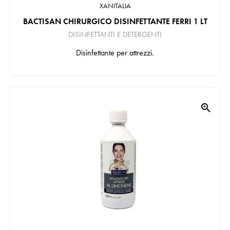
XANITALIA
BACTISAN CHIRURGICO DISINFETTANTE FERRI 1 LT
DISINFETTANTI E DETERGENTI
Disinfettante per attrezzi.
zoom_in