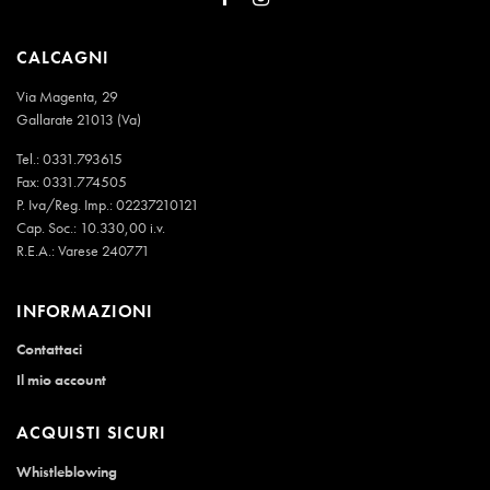
CALCAGNI
Via Magenta, 29
Gallarate 21013 (Va)
Tel.:
0331.793615
Fax: 0331.774505
P. Iva/Reg. Imp.: 02237210121
Cap. Soc.: 10.330,00 i.v.
R.E.A.: Varese 240771
INFORMAZIONI
Contattaci
Il mio account
ACQUISTI SICURI
Whistleblowing