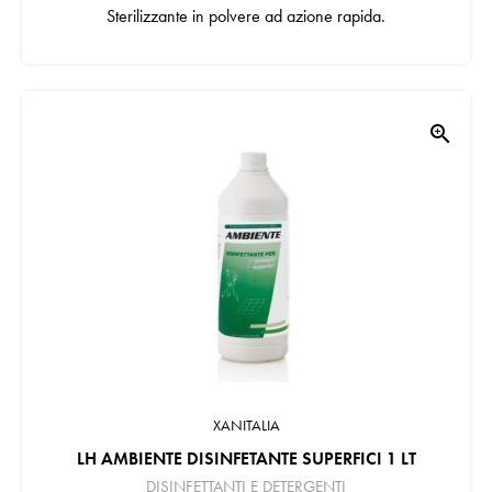
Sterilizzante in polvere ad azione rapida.
zoom_in
XANITALIA
LH AMBIENTE DISINFETANTE SUPERFICI 1 LT
DISINFETTANTI E DETERGENTI