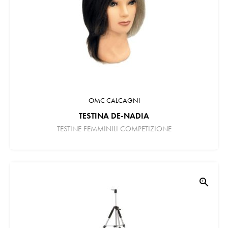
OMC CALCAGNI
TESTINA DE-NADIA
TESTINE FEMMINILI COMPETIZIONE
zoom_in