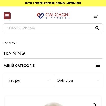
TUTTI I PREZZI ESPOSTI SONO IMPONIBILI
TRAINING
TRAINING
MENÙ CATEGORIE
Filtra per
Ordina per
zoom_in