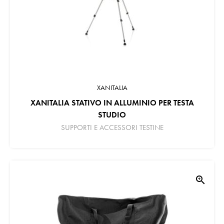
XANITALIA
XANITALIA STATIVO IN ALLUMINIO PER TESTA
STUDIO
SUPPORTI E ACCESSORI TESTINE
zoom_in