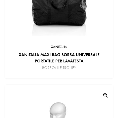
XANITALIA
XANITALIA MAXI BAG BORSA UNIVERSALE
PORTATILE PER LAVATESTA
BORSONI E TROLLEY
zoom_in