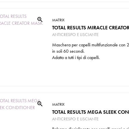
zoom_in
MATRIX
TOTAL RESULTS MIRACLE CREATO
ANTICRESPO E LISCIANTE
Maschera per capelli multifunzionale con 20 b
in soli 60 secondi.
Adatta a tutti i tipi di capelli.
zoom_in
MATRIX
TOTAL RESULTS MEGA SLEEK CO
ANTICRESPO E LISCIANTE