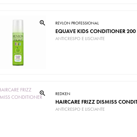
zoom_in
REVLON PROFESSIONAL
EQUAVE KIDS CONDITIONER 200
ANTICRESPO E LISCIANTE
zoom_in
REDKEN
HAIRCARE FRIZZ DISMISS CONDI
ANTICRESPO E LISCIANTE