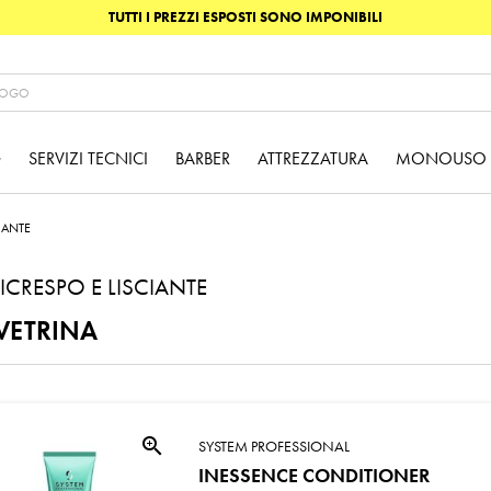
TUTTI I PREZZI ESPOSTI SONO IMPONIBILI
G
SERVIZI TECNICI
BARBER
ATTREZZATURA
MONOUSO
IANTE
ICRESPO E LISCIANTE
VETRINA
zoom_in
SYSTEM PROFESSIONAL
INESSENCE CONDITIONER