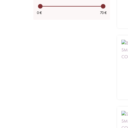
0 €
70 €