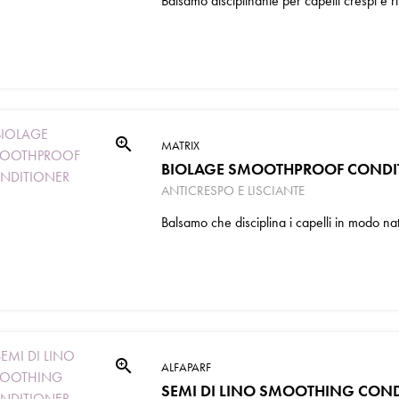
Balsamo disciplinante per capelli crespi e rib
zoom_in
MATRIX
BIOLAGE SMOOTHPROOF CONDI
ANTICRESPO E LISCIANTE
Balsamo che disciplina i capelli in modo natu
zoom_in
ALFAPARF
SEMI DI LINO SMOOTHING CON