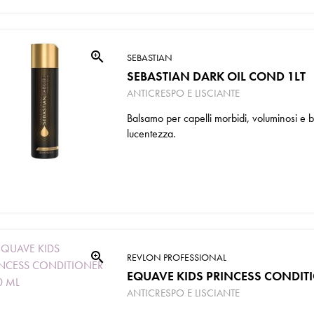
zoom_in
SEBASTIAN
SEBASTIAN DARK OIL COND 1LT
ANTICRESPO E LISCIANTE
Balsamo per capelli morbidi, voluminosi e br
lucentezza.
zoom_in
REVLON PROFESSIONAL
EQUAVE KIDS PRINCESS CONDIT
ANTICRESPO E LISCIANTE