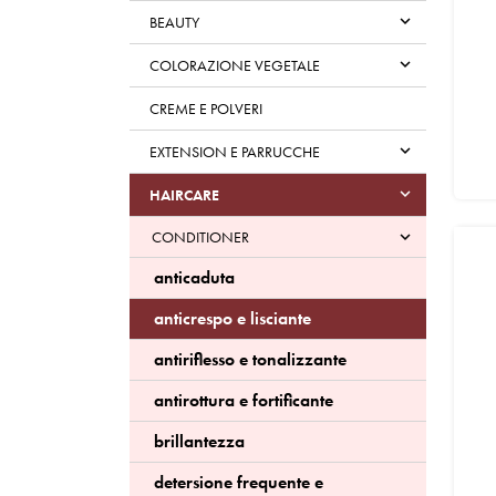

BEAUTY

COLORAZIONE VEGETALE
CREME E POLVERI

EXTENSION E PARRUCCHE

HAIRCARE
CONDITIONER

anticaduta
anticrespo e lisciante
antiriflesso e tonalizzante
antirottura e fortificante
brillantezza
detersione frequente e