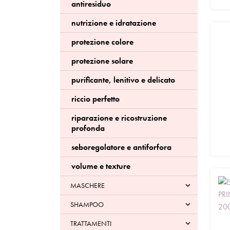
antiresiduo
nutrizione e idratazione
protezione colore
protezione solare
purificante, lenitivo e delicato
riccio perfetto
riparazione e ricostruzione
profonda
seboregolatore e antiforfora
volume e texture
MASCHERE

SHAMPOO

TRATTAMENTI
