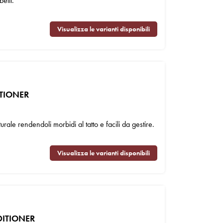
elli.
Visualizza le varianti disponibili
TIONER
rale rendendoli morbidi al tatto e facili da gestire.
Visualizza le varianti disponibili
DITIONER