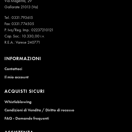
Via Magenta, 29
Gallarate 21013 (Va)
Tel.:
0331.793615
Fax: 0331.774505
P. Iva/Reg. Imp.: 02237210121
Cap. Soc.: 10.330,00 i.v.
R.E.A.: Varese 240771
INFORMAZIONI
Contattaci
Il mio account
ACQUISTI SICURI
Whistleblowing
Condizioni di Vendita / Diritto di recesso
FAQ - Domande frequenti