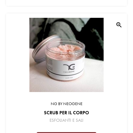
zoom_in
NG BY NEOGENE
SCRUB PER IL CORPO
ESFOLIANTI E SALI