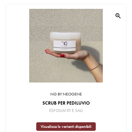
zoom_in
NG BY NEOGENE
SCRUB PER PEDILUVIO
ESFOLIANTI E SALI
Visualizza le varianti disponibili