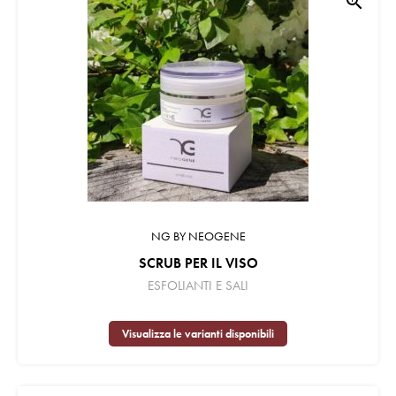
zoom_in
NG BY NEOGENE
SCRUB PER IL VISO
ESFOLIANTI E SALI
Visualizza le varianti disponibili