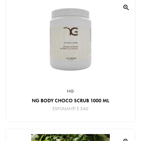
zoom_in
NG
NG BODY CHOCO SCRUB 1000 ML
ESFOLIANTI E SALI