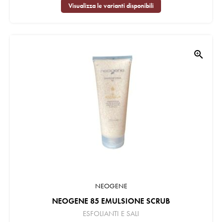
Visualizza le varianti disponibili
zoom_in
NEOGENE
NEOGENE 85 EMULSIONE SCRUB
ESFOLIANTI E SALI