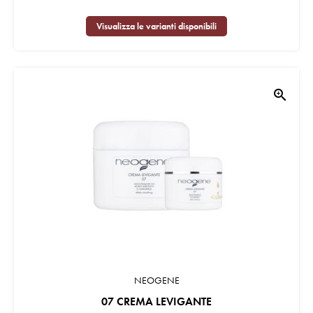
Visualizza le varianti disponibili
zoom_in
NEOGENE
07 CREMA LEVIGANTE