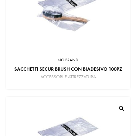
NO BRAND
SACCHETTI SECUR BRUSH CON BIADESIVO 100PZ
ACCESSORI E ATTREZZATURA
zoom_in