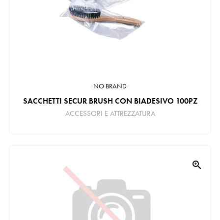
NO BRAND
SACCHETTI SECUR BRUSH CON BIADESIVO 100PZ
ACCESSORI E ATTREZZATURA
zoom_in