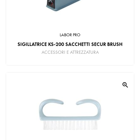
LABOR PRO
SIGILLATRICE KS-200 SACCHETTI SECUR BRUSH
ACCESSORI E ATTREZZATURA
zoom_in