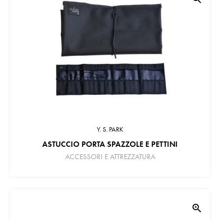
Y. S. PARK
ASTUCCIO PORTA SPAZZOLE E PETTINI
ACCESSORI E ATTREZZATURA
zoom_in