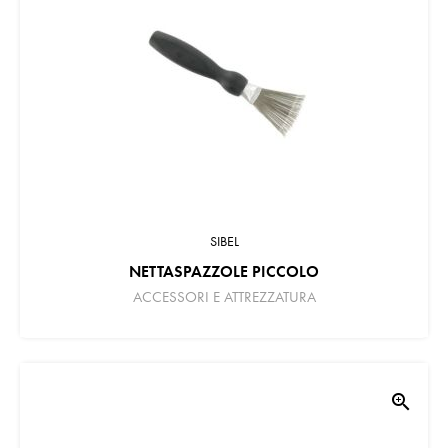
SIBEL
NETTASPAZZOLE PICCOLO
ACCESSORI E ATTREZZATURA
zoom_in