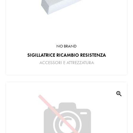
NO BRAND
SIGILLATRICE RICAMBIO RESISTENZA
ACCESSORI E ATTREZZATURA
zoom_in