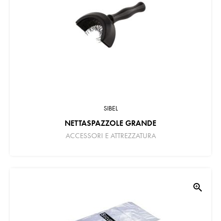
SIBEL
NETTASPAZZOLE GRANDE
ACCESSORI E ATTREZZATURA
zoom_in