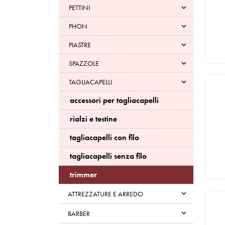
PETTINI

PHON

PIASTRE

SPAZZOLE

TAGLIACAPELLI

accessori per tagliacapelli
rialzi e testine
tagliacapelli con filo
tagliacapelli senza filo
trimmer

ATTREZZATURE E ARREDO

BARBER