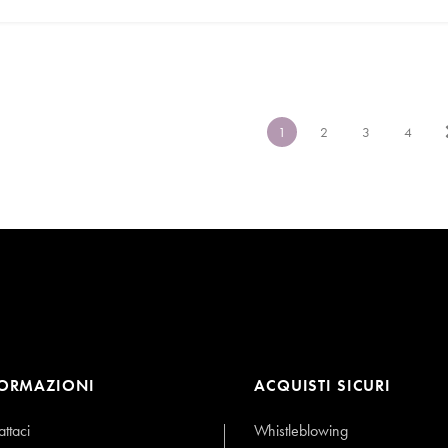
1
2
3
4
FORMAZIONI
ACQUISTI SICURI
ttaci
Whistleblowing