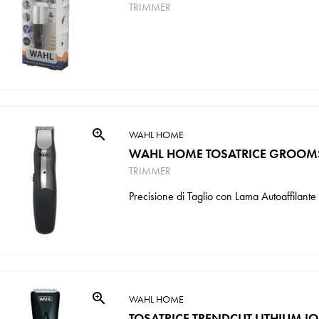
TRIMMER
zoom_in
WAHL HOME
WAHL HOME TOSATRICE GROOMS
TRIMMER
Precisione di Taglio con Lama Autoaffilant
zoom_in
WAHL HOME
TOSATRICE TRENDCUT LITHIUM I