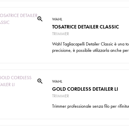
zoom_in
WAHL
TOSATRICE DETAILER CLASSIC
TRIMMER
Wahl Tagliacapelli Detailer Classic è una tos
precisione, è possibile utilizzarla anche per 
zoom_in
WAHL
GOLD CORDLESS DETAILER LI
TRIMMER
Trimmer professionale senza filo per rifinitu