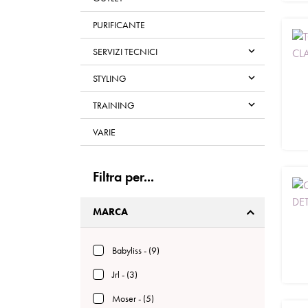
PURIFICANTE

SERVIZI TECNICI

STYLING

TRAINING
VARIE
Filtra per...
MARCA
Babyliss - (9)
Jrl - (3)
Moser - (5)