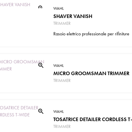
zoom_in
WAHL
SHAVER VANISH
TRIMMER
Rasoio elettrico professionale per rifiniture
zoom_in
WAHL
MICRO GROOMSMAN TRIMMER
TRIMMER
zoom_in
WAHL
TOSATRICE DETAILER CORDLESS T
TRIMMER