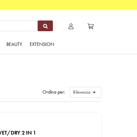
BEAUTY
EXTENSION
Ordina per:

Rilevanza
ET/DRY 2 IN 1