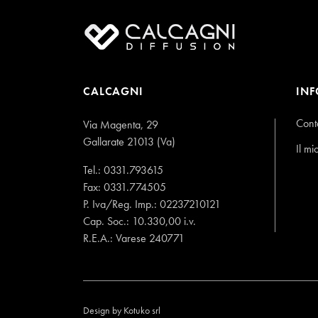
CALCAGNI
IN
Conta
Via Magenta, 29
Gallarate 21013 (Va)
Il mi
Tel.:
0331.793615
Fax: 0331.774505
P. Iva/Reg. Imp.: 02237210121
Cap. Soc.: 10.330,00 i.v.
R.E.A.: Varese 240771
Design by
Kotuko srl