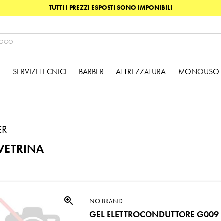
TUTTI I PREZZI ESPOSTI SONO IMPONIBILI
G
SERVIZI TECNICI
BARBER
ATTREZZATURA
MONOUSO
ER
VETRINA
zoom_in
NO BRAND
GEL ELETTROCONDUTTORE G009 E