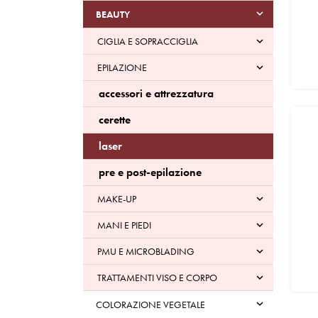

BEAUTY
CIGLIA E SOPRACCIGLIA

EPILAZIONE

accessori e attrezzatura
cerette
laser
pre e post-epilazione
MAKE-UP

MANI E PIEDI

PMU E MICROBLADING

TRATTAMENTI VISO E CORPO


COLORAZIONE VEGETALE