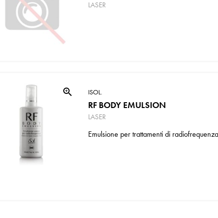
LASER
zoom_in
ISOL.
RF BODY EMULSION
LASER
Emulsione per trattamenti di radiofrequenza