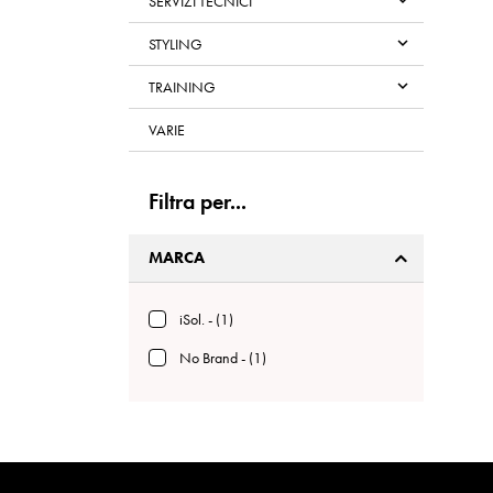

SERVIZI TECNICI

STYLING

TRAINING
VARIE
Filtra per...
MARCA
iSol. - (1)
No Brand - (1)