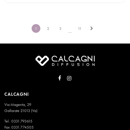
1
2
3
11
…
CALCAGNI
Via Magenta, 29
Gallarate 21013 (Va)
Tel.:
0331.793615
Fax: 0331.774505