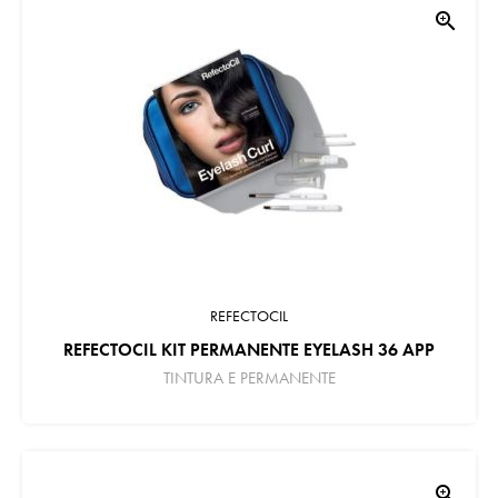
zoom_in
REFECTOCIL
REFECTOCIL KIT PERMANENTE EYELASH 36 APP
TINTURA E PERMANENTE
zoom_in