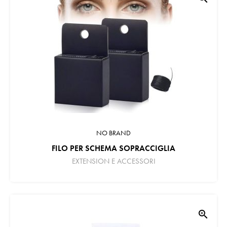
NO BRAND
FILO PER SCHEMA SOPRACCIGLIA
EXTENSION E ACCESSORI
zoom_in