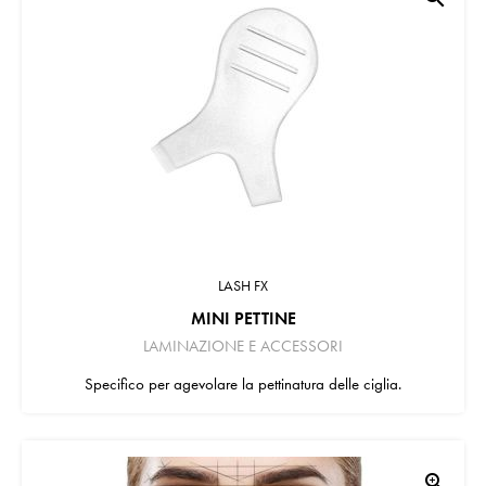
LASH FX
MINI PETTINE
LAMINAZIONE E ACCESSORI
Specifico per agevolare la pettinatura delle ciglia.
zoom_in