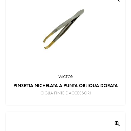
WICTOR
PINZETTA NICHELATA A PUNTA OBLIQUA DORATA
CIGLIA FINTE E ACCESSORI
zoom_in