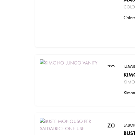
COLO
Color
zoom_in
LABOR
KIM
KIMO
Kimono
zoom_in
LABOR
BUS