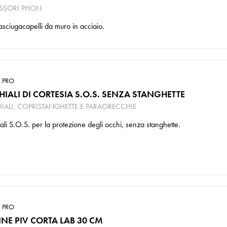
SSORI PHON
asciugacapelli da muro in acciaio.
 PRO
IALI DI CORTESIA S.O.S. SENZA STANGHETTE
ALI, COPRISTANGHETTE E PARAORECCHIE
li S.O.S. per la protezione degli occhi, senza stanghette.
 PRO
INE PIV CORTA LAB 30 CM