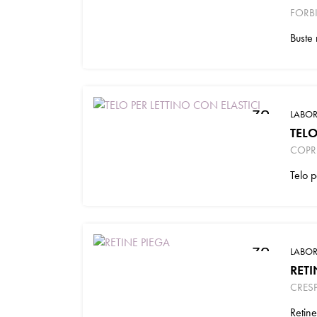
FORBI
Buste 
zoom_in
LABOR
TELO
COPRI
Telo p
zoom_in
LABOR
RETI
CRESP
Retine