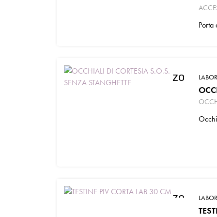
ACCE
Porta 
zoom_in
LABOR
OCCH
OCCHI
Occhia
zoom_in
LABOR
TEST