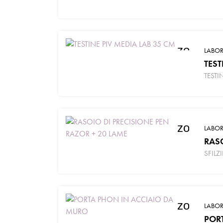
zoom_in
LABOR
TEST
TESTI
zoom_in
LABOR
RASO
SFILZ
zoom_in
LABOR
POR