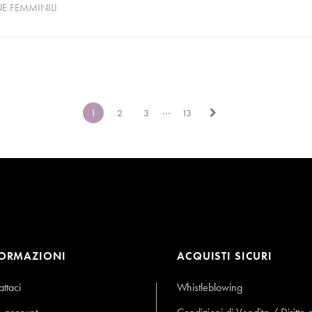
NE FEMMINILI
…
1
2
3
13
FORMAZIONI
ACQUISTI SICURI
ttaci
Whistleblowing