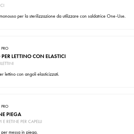
CI
monouso per la sterilizzazione da utilizzare con saldatrice One-Use.
 PRO
 PER LETTINO CON ELASTICI
LETTINI
er lettino con angoli elasticizzati.
 PRO
NE PIEGA
I E RETINE PER CAPELLI
 per messa in piega.