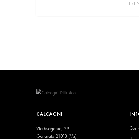
TESTI
CALCAGNI
IN
Conta
Via Magenta, 29
Gallarate 21013 (Va)