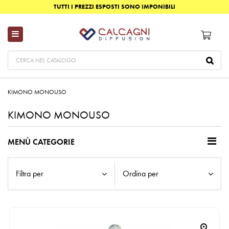
TUTTI I PREZZI ESPOSTI SONO IMPONIBILI
KIMONO MONOUSO
KIMONO MONOUSO
MENÙ CATEGORIE
Filtra per
Ordina per
zoom_in