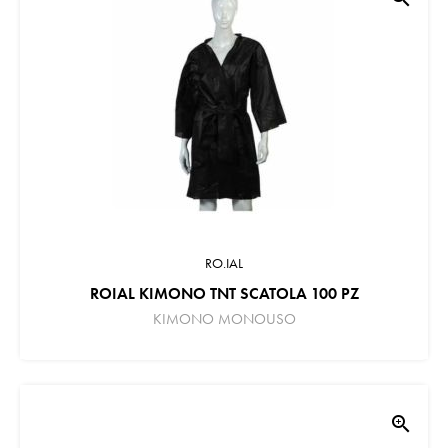
RO.IAL
ROIAL KIMONO TNT SCATOLA 100 PZ
KIMONO MONOUSO
zoom_in