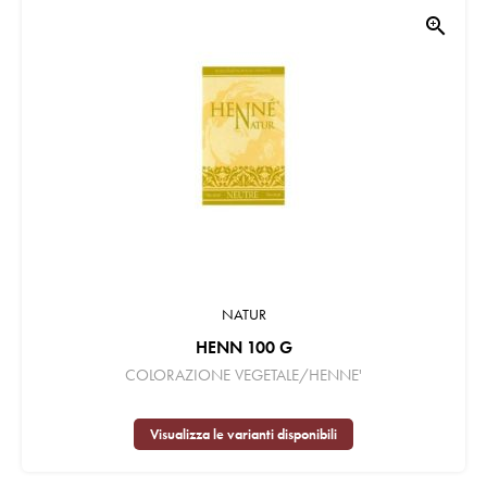
zoom_in
NATUR
HENN 100 G
COLORAZIONE VEGETALE/HENNE'
Visualizza le varianti disponibili