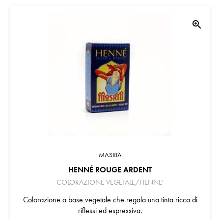
zoom_in
MASRIA
HENNÉ ROUGE ARDENT
COLORAZIONE VEGETALE/HENNE'
Colorazione a base vegetale che regala una tinta ricca di
riflessi ed espressiva.