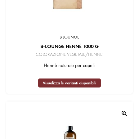
B LOUNGE
B-LOUNGE HENNÈ 1000 G
COLORAZIONE VEGETALE/HENNE'
Hennè naturale per capelli
Visualizza le varianti disponibili
zoom_in