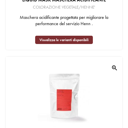
COLORAZIONE VEGETALE/HENNE'
Maschera acidificante progettata per migliorare la
performance del servizio Henn .
Visualizza le varianti disponibili
zoom_in