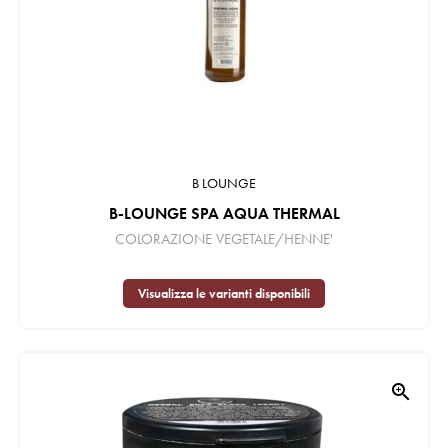
B LOUNGE
B-LOUNGE SPA AQUA THERMAL
COLORAZIONE VEGETALE/HENNE'
Visualizza le varianti disponibili
zoom_in