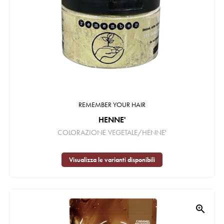
REMEMBER YOUR HAIR
HENNE'
COLORAZIONE VEGETALE/HENNE'
Visualizza le varianti disponibili
zoom_in