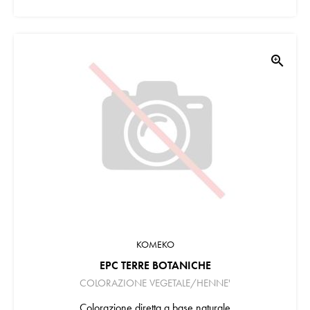
zoom_in
KOMEKO
EPC TERRE BOTANICHE
COLORAZIONE VEGETALE/HENNE'
Colorazione diretta a base naturale