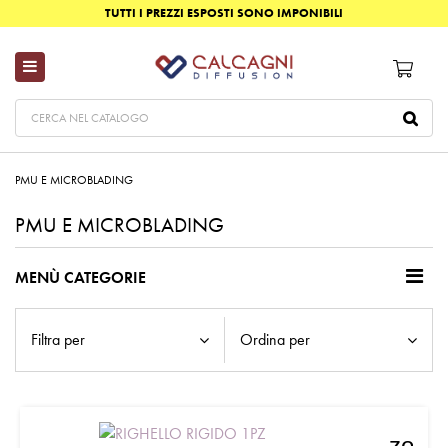
TUTTI I PREZZI ESPOSTI SONO IMPONIBILI
PMU E MICROBLADING
PMU E MICROBLADING
MENÙ CATEGORIE
Filtra per
Ordina per
zoom