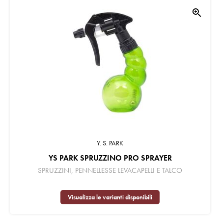
zoom_in
Y. S. PARK
YS PARK SPRUZZINO PRO SPRAYER
SPRUZZINI, PENNELLESSE LEVACAPELLI E TALCO
Visualizza le varianti disponibili