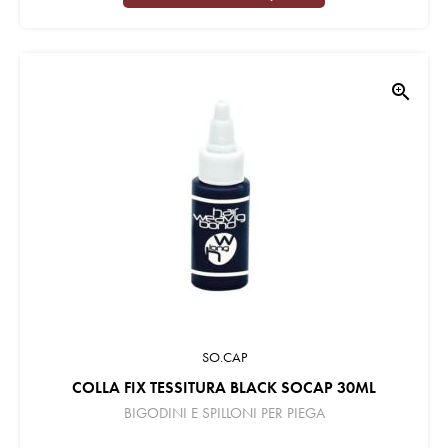
zoom_in
SO.CAP
COLLA FIX TESSITURA BLACK SOCAP 30ML
BIGODINI E SPILLONI PER PIEGA