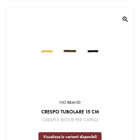
zoom_in
NO BRAND
CRESPO TUBOLARE 15 CM
CRESPI E RETINE PER CAPELLI
Visualizza le varianti disponibili