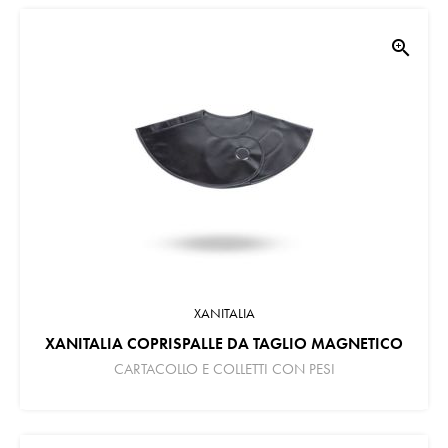
zoom_in
XANITALIA
XANITALIA COPRISPALLE DA TAGLIO MAGNETICO
CARTACOLLO E COLLETTI CON PESI