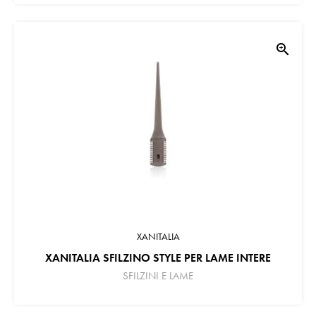
zoom_in
XANITALIA
XANITALIA SFILZINO STYLE PER LAME INTERE
SFILZINI E LAME