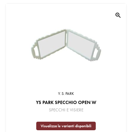
zoom_in
Y. S. PARK
YS PARK SPECCHIO OPEN W
SPECCHI E VISIERE
Visualizza le varianti disponibili