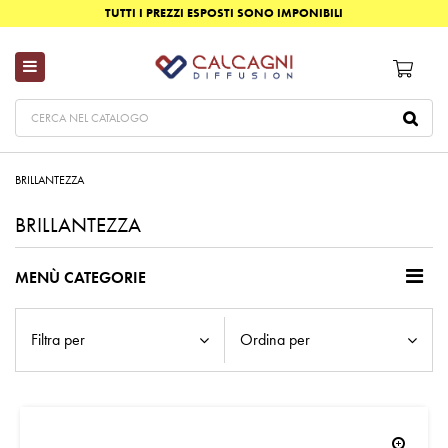
TUTTI I PREZZI ESPOSTI SONO IMPONIBILI
BRILLANTEZZA
BRILLANTEZZA
MENÙ CATEGORIE
Filtra per
Ordina per
zoom_in